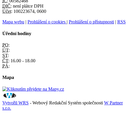
IČ:
00582468
DIČ:
není plátce DPH
Účet:
100223674, 0600
Mapa webu
|
Prohlášení o cookies
|
Prohlášení o přístupnosti
|
RSS
Úřední hodiny
PO:
ÚT:
ST:
ČT:
16.00 - 18.00
PÁ:
Mapa
Vytvořil WRS
- Webový Redakční Systém společnosti
W Partner
s.r.o.