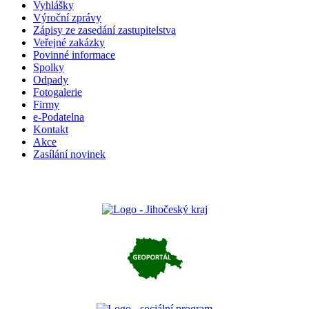
Vyhlášky
Výroční zprávy
Zápisy ze zasedání zastupitelstva
Veřejné zakázky
Povinné informace
Spolky
Odpady
Fotogalerie
Firmy
e-Podatelna
Kontakt
Akce
Zasílání novinek