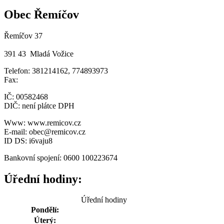
Obec Řemíčov
Řemíčov 37
391 43 Mladá Vožice
Telefon: 381214162, 774893973
Fax:
IČ: 00582468
DIČ: není plátce DPH
Www: www.remicov.cz
E-mail: obec@remicov.cz
ID DS: i6vaju8
Bankovní spojení: 0600 100223674
Úřední hodiny:
Úřední hodiny
Pondělí:
Úterý: