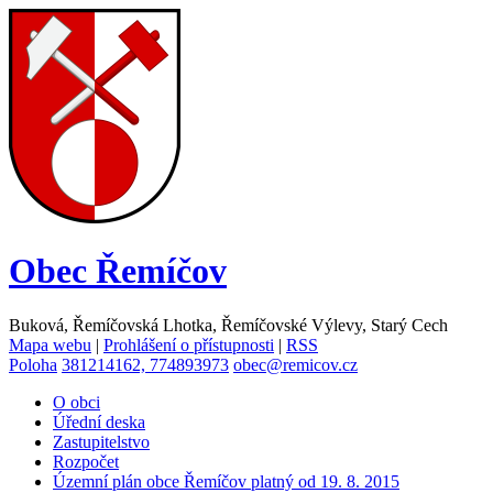
Obec
Řemíčov
Buková, Řemíčovská Lhotka, Řemíčovské Výlevy, Starý Cech
Mapa webu
|
Prohlášení o přístupnosti
|
RSS
Poloha
381214162, 774893973
obec@remicov.cz
O obci
Úřední deska
Zastupitelstvo
Rozpočet
Územní plán obce Řemíčov platný od 19. 8. 2015