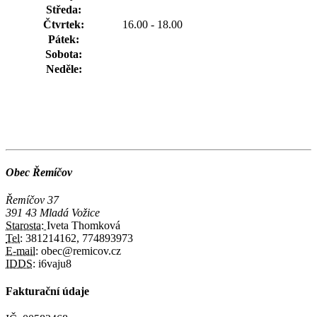
Středa:
Čtvrtek:
16.00 - 18.00
Pátek:
Sobota:
Neděle:
Obec Řemíčov
Řemíčov 37
391 43 Mladá Vožice
Starosta:
Iveta Thomková
Tel:
381214162, 774893973
E-mail:
obec@remicov.cz
IDDS:
i6vaju8
Fakturační údaje