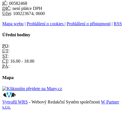
IČ:
00582468
DIČ:
není plátce DPH
Účet:
100223674, 0600
Mapa webu
|
Prohlášení o cookies
|
Prohlášení o přístupnosti
|
RSS
Úřední hodiny
PO:
ÚT:
ST:
ČT:
16.00 - 18.00
PÁ:
Mapa
Vytvořil WRS
- Webový Redakční Systém společnosti
W Partner
s.r.o.