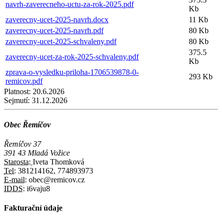
navrh-zaverecneho-uctu-za-rok-2025.pdf
Kb
zaverecny-ucet-2025-navrh.docx
11 Kb
zaverecny-ucet-2025-navrh.pdf
80 Kb
zaverecny-ucet-2025-schvaleny.pdf
80 Kb
375.5
zaverecny-ucet-za-rok-2025-schvaleny.pdf
Kb
zprava-o-vysledku-priloha-1706539878-0-
293 Kb
remicov.pdf
Platnost:
20.6.2026
Sejmutí:
31.12.2026
Obec Řemíčov
Řemíčov 37
391 43 Mladá Vožice
Starosta:
Iveta Thomková
Tel:
381214162, 774893973
E-mail:
obec@remicov.cz
IDDS:
i6vaju8
Fakturační údaje