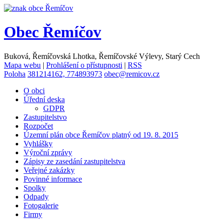
Obec
Řemíčov
Buková, Řemíčovská Lhotka, Řemíčovské Výlevy, Starý Cech
Mapa webu
|
Prohlášení o přístupnosti
|
RSS
Poloha
381214162, 774893973
obec@remicov.cz
O obci
Úřední deska
GDPR
Zastupitelstvo
Rozpočet
Územní plán obce Řemíčov platný od 19. 8. 2015
Vyhlášky
Výroční zprávy
Zápisy ze zasedání zastupitelstva
Veřejné zakázky
Povinné informace
Spolky
Odpady
Fotogalerie
Firmy