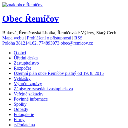
Obec
Řemíčov
Buková, Řemíčovská Lhotka, Řemíčovské Výlevy, Starý Cech
Mapa webu
|
Prohlášení o přístupnosti
|
RSS
Poloha
381214162, 774893973
obec@remicov.cz
O obci
Úřední deska
Zastupitelstvo
Rozpočet
Územní plán obce Řemíčov platný od 19. 8. 2015
Vyhlášky
Výroční zprávy
Zápisy ze zasedání zastupitelstva
Veřejné zakázky
Povinné informace
Spolky
Odpady
Fotogalerie
Firmy
e-Podatelna