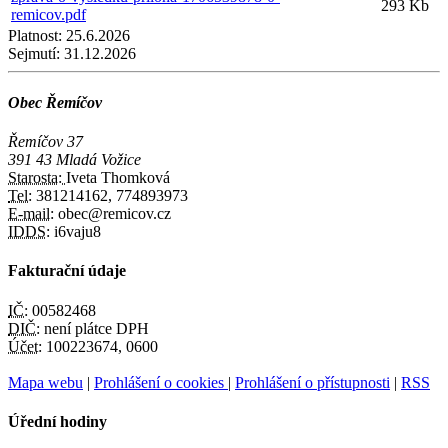
293 Kb
remicov.pdf
Platnost:
25.6.2026
Sejmutí:
31.12.2026
Obec Řemíčov
Řemíčov 37
391 43 Mladá Vožice
Starosta:
Iveta Thomková
Tel:
381214162, 774893973
E-mail:
obec@remicov.cz
IDDS:
i6vaju8
Fakturační údaje
IČ:
00582468
DIČ:
není plátce DPH
Účet:
100223674, 0600
Mapa webu
|
Prohlášení o cookies
|
Prohlášení o přístupnosti
|
RSS
Úřední hodiny