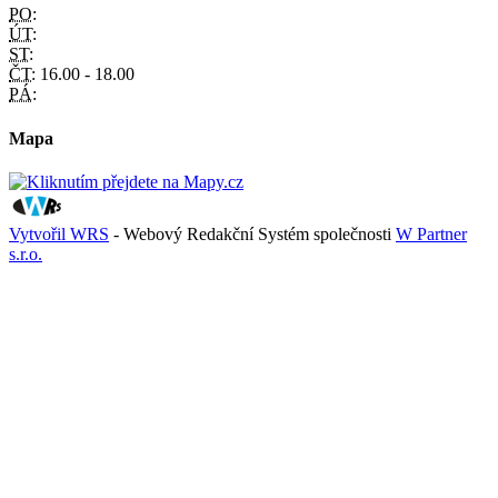
PO:
ÚT:
ST:
ČT:
16.00 - 18.00
PÁ:
Mapa
Vytvořil WRS
- Webový Redakční Systém společnosti
W Partner
s.r.o.