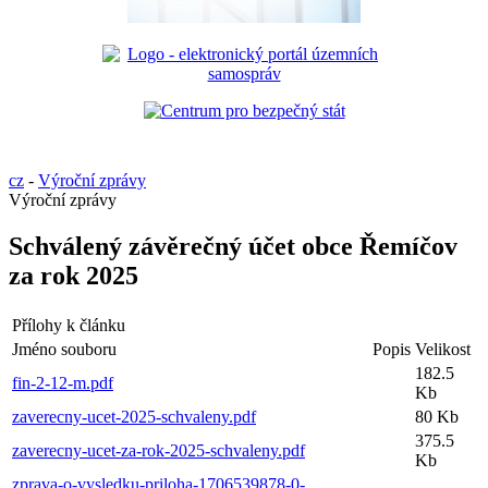
cz
-
Výroční zprávy
Výroční zprávy
Schválený závěrečný účet obce Řemíčov
za rok 2025
Přílohy k článku
Jméno souboru
Popis
Velikost
182.5
fin-2-12-m.pdf
Kb
zaverecny-ucet-2025-schvaleny.pdf
80 Kb
375.5
zaverecny-ucet-za-rok-2025-schvaleny.pdf
Kb
zprava-o-vysledku-priloha-1706539878-0-